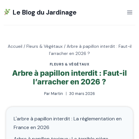
Aller
Le Blog du Jardinage
au
contenu
Accueil
/
Fleurs & Végétaux
/
Arbre à papillon interdit : Faut-il
l’arracher en 2026 ?
FLEURS & VÉGÉTAUX
Arbre à papillon interdit : Faut-il
l’arracher en 2026 ?
Par
Martin
30 mars 2026
L'arbre à papillon interdit : La réglementation en
France en 2026
Arbre à papillon toxique : Le terrible piège