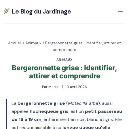
Aller
Le Blog du Jardinage
au
contenu
Accueil
/
Animaux
/
Bergeronnette grise : Identifier, attirer et
comprendre
ANIMAUX
Bergeronnette grise : Identifier,
attirer et comprendre
Par
Martin
10 avril 2026
La
bergeronnette grise
(
Motacilla alba
), aussi
appelée
hochequeue gris
, est un
petit passereau
de 16 à 19 cm
, entièrement en noir, blanc et gris. Elle
est reconnaissable à sa
longue queue qu’elle