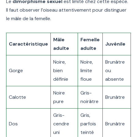
Le
dimorphisme sexuel
est limité chez cette espèce.
Il faut observer l’oiseau attentivement pour distinguer
le mâle de la femelle.
Mâle
Femelle
Caractéristique
Juvénile
adulte
adulte
Noire,
Noire,
Brunâtre
Gorge
bien
limite
ou
définie
floue
absente
Noire
Gris-
Calotte
Brunâtre
pure
noirâtre
Gris-
Gris,
Dos
cendre
parfois
Brunâtre
uni
teinté