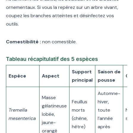
ornementaux. Si vous la repérez sur un arbre vivant,
coupez les branches atteintes et désinfectez vos
outils.
Comestibilité :
non comestible.
Tableau récapitulatif des 5 espèces
Support
Saison de
Espèce
Aspect
Co
principal
pousse
Automne-
Masse
Feuillus
hiver,
gélatineuse
Tremella
morts
toute
Non
lobée,
mesenterica
(chêne,
l’année
san
jaune-
hêtre)
après
orangé