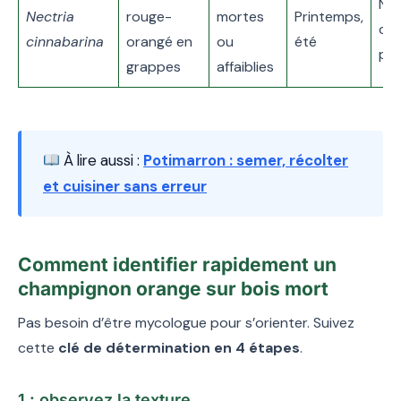
No
Nectria
rouge-
mortes
Printemps,
com
cinnabarina
orangé en
ou
été
pa
grappes
affaiblies
À lire aussi :
Potimarron : semer, récolter
et cuisiner sans erreur
Comment identifier rapidement un
champignon orange sur bois mort
Pas besoin d’être mycologue pour s’orienter. Suivez
cette
clé de détermination en 4 étapes
.
1 : observez la texture