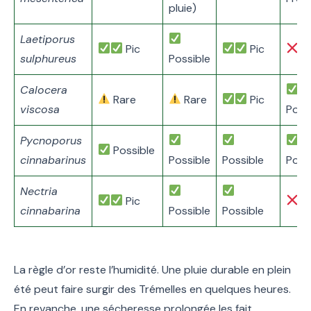
pluie)
Laetiporus
Pic
Pic
R
sulphureus
Possible
Calocera
Rare
Rare
Pic
viscosa
Poss
Pycnoporus
Possible
cinnabarinus
Possible
Possible
Poss
Nectria
Pic
R
cinnabarina
Possible
Possible
La règle d’or reste l’humidité. Une pluie durable en plein
été peut faire surgir des Trémelles en quelques heures.
En revanche, une sécheresse prolongée les fait