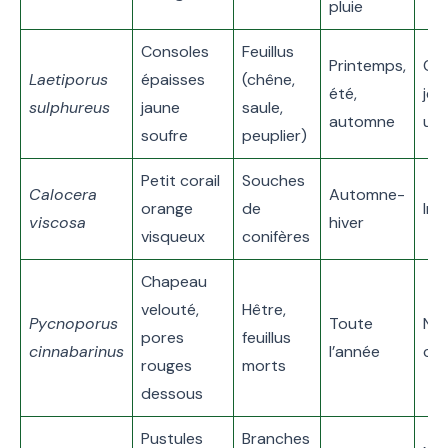
pluie
Consoles
Feuillus
Printemps,
Com
Laetiporus
épaisses
(chêne,
été,
jeu
sulphureus
jaune
saule,
automne
un
soufre
peuplier)
Petit corail
Souches
Calocera
Automne-
orange
de
Im
viscosa
hiver
visqueux
conifères
Chapeau
velouté,
Hêtre,
Pycnoporus
Toute
No
pores
feuillus
cinnabarinus
l’année
com
rouges
morts
dessous
Pustules
Branches