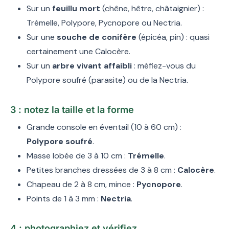
Sur un
feuillu mort
(chêne, hêtre, châtaignier) :
Trémelle, Polypore, Pycnopore ou Nectria.
Sur une
souche de conifère
(épicéa, pin) : quasi
certainement une Calocère.
Sur un
arbre vivant affaibli
: méfiez-vous du
Polypore soufré (parasite) ou de la Nectria.
3 : notez la taille et la forme
Grande console en éventail (10 à 60 cm) :
Polypore soufré
.
Masse lobée de 3 à 10 cm :
Trémelle
.
Petites branches dressées de 3 à 8 cm :
Calocère
.
Chapeau de 2 à 8 cm, mince :
Pycnopore
.
Points de 1 à 3 mm :
Nectria
.
4 : photographiez et vérifiez