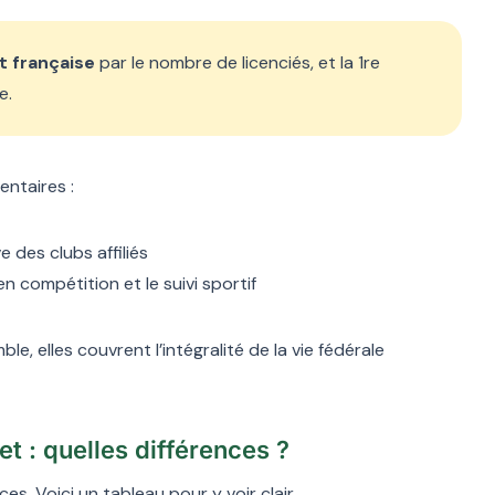
t française
par le nombre de licenciés, et la 1re
e.
ntaires :
e des clubs affiliés
n compétition et le suivi sportif
le, elles couvrent l’intégralité de la vie fédérale
t : quelles différences ?
. Voici un tableau pour y voir clair.