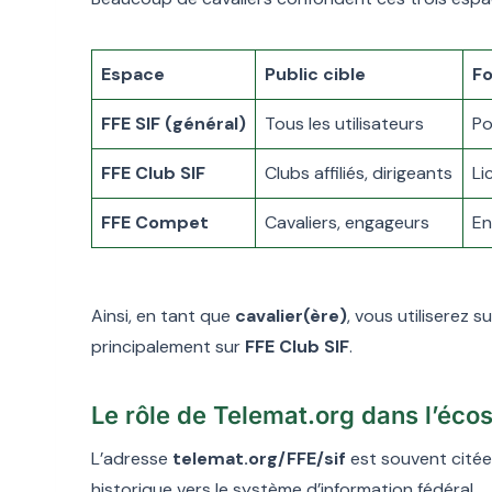
Espace
Public cible
Fo
FFE SIF (général)
Tous les utilisateurs
Po
FFE Club SIF
Clubs affiliés, dirigeants
Li
FFE Compet
Cavaliers, engageurs
En
Ainsi, en tant que
cavalier(ère)
, vous utiliserez 
principalement sur
FFE Club SIF
.
Le rôle de Telemat.org dans l’éco
L’adresse
telemat.org/FFE/sif
est souvent citée
historique vers le système d’information fédéral.