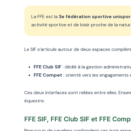
La FFE est la
3e fédération sportive unispor
activité sportive et de loisir proche de la natur
Le SIF s’articule autour de deux espaces compléme
FFE Club SIF
: dédié à la gestion administrativ
FFE Compet
: orienté vers les engagements e
Ces deux interfaces sont reliées entre elles. Ensemb
équestre.
FFE SIF, FFE Club SIF et FFE Compe
Beaucoup de cavaliers confondent ces trois espaces