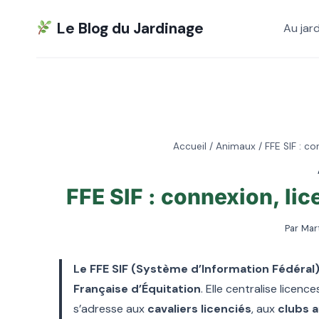
Aller
Le Blog du Jardinage
Au jard
au
contenu
Accueil
/
Animaux
/
FFE SIF : c
FFE SIF : connexion, li
Par
Mar
Le FFE SIF (Système d’Information Fédéral
Française d’Équitation
. Elle centralise licenc
s’adresse aux
cavaliers licenciés
, aux
clubs af