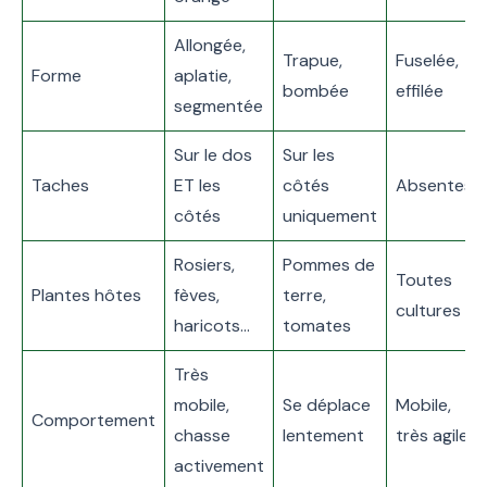
Allongée,
Trapue,
Fuselée,
Forme
aplatie,
bombée
effilée
segmentée
Sur le dos
Sur les
Taches
ET les
côtés
Absentes
côtés
uniquement
Rosiers,
Pommes de
Toutes
Plantes hôtes
fèves,
terre,
cultures
haricots…
tomates
Très
mobile,
Se déplace
Mobile,
Comportement
chasse
lentement
très agile
activement