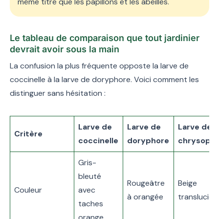
même titre que les papillons et les abeilles.
Le tableau de comparaison que tout jardinier
devrait avoir sous la main
La confusion la plus fréquente opposte la larve de
coccinelle à la larve de doryphore. Voici comment les
distinguer sans hésitation :
Larve de
Larve de
Larve de
Critère
coccinelle
doryphore
chrysope
Gris-
bleuté
Rougeâtre
Beige
Couleur
avec
à orangée
translucide
taches
orange