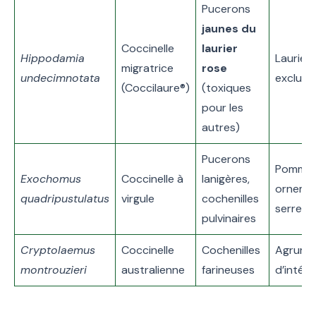
Pucerons
jaunes du
Coccinelle
laurier
Hippodamia
Laurier 
migratrice
rose
undecimnotata
exclusi
(Coccilaure®)
(toxiques
pour les
autres)
Pucerons
Pommier
Exochomus
Coccinelle à
lanigères,
ornemen
quadripustulatus
virgule
cochenilles
serre
pulvinaires
Cryptolaemus
Coccinelle
Cochenilles
Agrumes
montrouzieri
australienne
farineuses
d’intéri