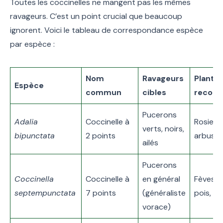
Toutes les coccinelles ne mangent pas les mêmes
ravageurs. C’est un point crucial que beaucoup
ignorent. Voici le tableau de correspondance espèce
par espèce :
Nom
Ravageurs
Plante
Espèce
commun
cibles
recom
Pucerons
Adalia
Coccinelle à
Rosiers,
verts, noirs,
bipunctata
2 points
arbuste
ailés
Pucerons
Coccinella
Coccinelle à
en général
Fèves, h
septempunctata
7 points
(généraliste
pois, se
vorace)