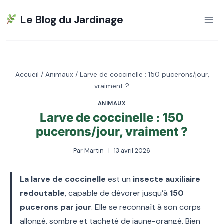
Aller
Le Blog du Jardinage
au
contenu
Accueil
/
Animaux
/
Larve de coccinelle : 150 pucerons/jour,
vraiment ?
ANIMAUX
Larve de coccinelle : 150
pucerons/jour, vraiment ?
Par
Martin
13 avril 2026
La larve de coccinelle
est un
insecte auxiliaire
redoutable
, capable de dévorer jusqu’à
150
pucerons par jour
. Elle se reconnaît à son corps
allongé, sombre et tacheté de jaune-orangé. Bien