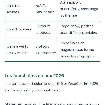
Bon rapport
Jardins
Adalia
qualité/prix, emballage
Animés
bipunctata
isotherme
Plusieurs
Large choix, petites
Insectösphère
espèces
quantités disponibles
Disponibles en
Gamm Vert /
Biotop /
magasin sous forme
Leroy Merlin
Coccilaure®
de cartes prépayées
Les fourchettes de prix 2026
Les tarifs varient selon la quantité et l’espèce. En 2026,
voici les prix moyens constatés :
50 larves :
environ 12 à 18 €. Idéal pour un balcon ou 2-