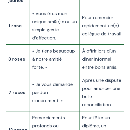
jaunes
« Vous êtes mon
Pour remercier
unique ami(e) » ou un
1 rose
rapidement un(e)
simple geste
collègue de travail.
d’affection.
« Je tiens beaucoup
À offrir lors d’un
3 roses
à notre amitié
dîner informel
forte. »
entre bons amis.
Après une dispute
« Je vous demande
pour amorcer une
7 roses
pardon
belle
sincèrement. »
réconciliation.
Remerciements
Pour fêter un
profonds ou
diplôme, un
12 roses