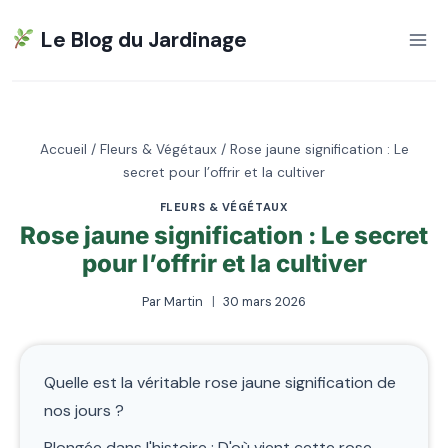
Aller
Le Blog du Jardinage
au
contenu
Accueil
/
Fleurs & Végétaux
/
Rose jaune signification : Le
secret pour l’offrir et la cultiver
FLEURS & VÉGÉTAUX
Rose jaune signification : Le secret
pour l’offrir et la cultiver
Par
Martin
30 mars 2026
Quelle est la véritable rose jaune signification de
nos jours ?
Plongée dans l'histoire : D'où vient cette rose