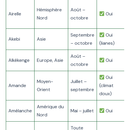
A
Hémisphère
Août –
Airelle
Oui
i
Nord
octobre
u
Septembre
Oui
F
Akebi
Asie
– octobre
(lianes)
Août –
V
Alkékenge
Europe, Asie
Oui
octobre
Oui
Moyen-
Juillet –
L
Amande
(climat
Orient
septembre
v
doux)
Amérique du
A
Amélanche
Mai – juillet
Oui
Nord
f
Toute