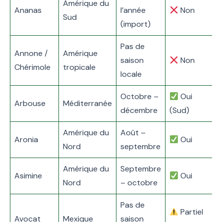
Amérique du
B
Ananas
l’année
Non
Sud
v
(import)
Pas de
Annone /
Amérique
saison
Non
n
Chérimole
tropicale
locale
f
Octobre –
Oui
V
Arbouse
Méditerranée
décembre
(Sud)
t
Amérique du
Août –
P
Aronia
Oui
Nord
septembre
Amérique du
Septembre
P
Asimine
Oui
Nord
– octobre
Pas de
Partiel
A
Avocat
Mexique
saison