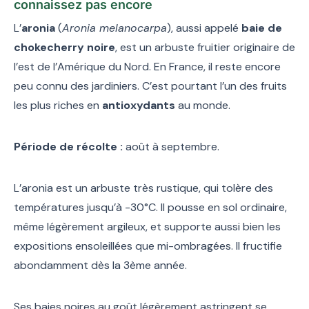
connaissez pas encore
L’
aronia
(
Aronia melanocarpa
), aussi appelé
baie de
chokecherry noire
, est un arbuste fruitier originaire de
l’est de l’Amérique du Nord. En France, il reste encore
peu connu des jardiniers. C’est pourtant l’un des fruits
les plus riches en
antioxydants
au monde.
Période de récolte :
août à septembre.
L’aronia est un arbuste très rustique, qui tolère des
températures jusqu’à -30°C. Il pousse en sol ordinaire,
même légèrement argileux, et supporte aussi bien les
expositions ensoleillées que mi-ombragées. Il fructifie
abondamment dès la 3ème année.
Ses baies noires au goût légèrement astringent se