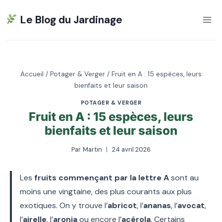
Aller
Le Blog du Jardinage
au
contenu
Accueil
/
Potager & Verger
/
Fruit en A : 15 espèces, leurs
bienfaits et leur saison
POTAGER & VERGER
Fruit en A : 15 espèces, leurs
bienfaits et leur saison
Par
Martin
24 avril 2026
Les
fruits commençant par la lettre A
sont au
moins une vingtaine, des plus courants aux plus
exotiques. On y trouve l’
abricot
, l’
ananas
, l’
avocat
,
l’
airelle
, l’
aronia
ou encore l’
acérola
. Certains