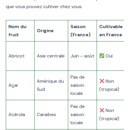
que vous pouvez cultiver chez vous.
Nom du
Saison
Cultivable
B
Origine
fruit
(France)
en France
p
Abricot
Asie centrale
Juin – août
Oui
c
v
Pas de
Amérique du
Non
A
Açaï
saison
Sud
(tropical)
é
locale
Pas de
V
Non
Acérola
Caraïbes
saison
(tropical)
locale
l