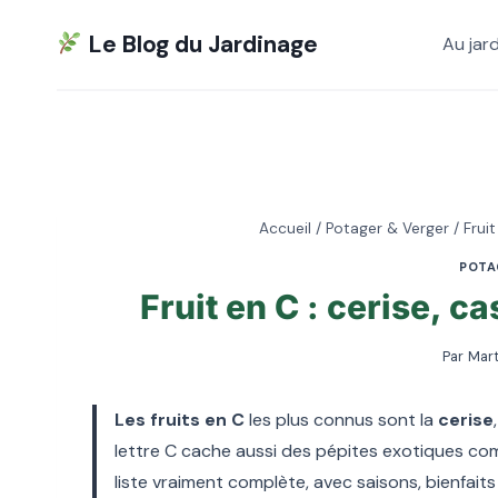
Aller
Le Blog du Jardinage
Au jard
au
contenu
Accueil
/
Potager & Verger
/
Fruit
POTA
Fruit en C : cerise, ca
Par
Mart
Les fruits en C
les plus connus sont la
cerise
lettre C cache aussi des pépites exotiques com
liste vraiment complète, avec saisons, bienfaits 