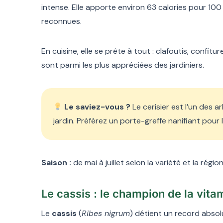
intense. Elle apporte environ 63 calories pour 10
reconnues.
En cuisine, elle se prête à tout : clafoutis, confit
sont parmi les plus appréciées des jardiniers.
Le saviez-vous ?
Le cerisier est l’un des ar
jardin. Préférez un porte-greffe nanifiant pour 
Saison :
de mai à juillet selon la variété et la région
Le cassis : le champion de la vit
Le
cassis
(
Ribes nigrum
) détient un record absol