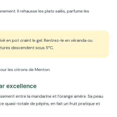
nement. Il rehausse les plats salés, parfume les
tivé en pot craint le gel. Rentrez-le en véranda ou
atures descendent sous 5°C.
pour les citrons de Menton.
par excellence
oisement entre la mandarine et l’orange amère. Sa peau
e quasi-totale de pépins, en fait un fruit pratique et