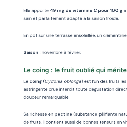
Elle apporte
49 mg de vitamine C pour 100 g
et
sain et parfaitement adapté à la saison froide.
En pot sur une terrasse ensoleillée, un clémentinier
Saison :
novembre à février.
Le coing : le fruit oublié qui méri
Le
coing
(
Cydonia oblonga
) est l’un des fruits l
astringente crue interdit toute dégustation direct
douceur remarquable.
Sa richesse en
pectine
(substance gélifiante natur
de fruits. Il contient aussi de bonnes teneurs en vi