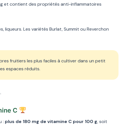
0 g et contient des propriétés anti-inflammatoires
ures, liqueurs. Les variétés Burlat, Summit ou Reverchon
bres fruitiers les plus faciles à cultiver dans un petit
les espaces réduits.
.
amine C
u :
plus de 180 mg de vitamine C pour 100 g
, soit