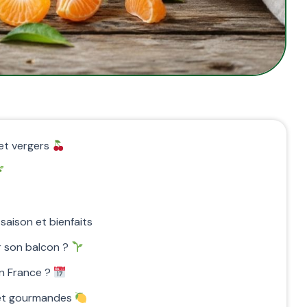
 et vergers
 saison et bienfaits
ur son balcon ?
en France ?
s et gourmandes