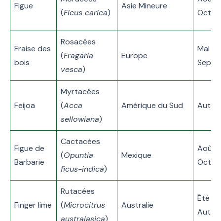
Figue
Asie Mineure
(
Ficus carica
)
Octob
Rosacées
Fraise des
Mai –
(
Fragaria
Europe
bois
Septe
vesca
)
Myrtacées
Feijoa
(
Acca
Amérique du Sud
Auto
sellowiana
)
Cactacées
Figue de
Août 
(
Opuntia
Mexique
Barbarie
Octob
ficus-indica
)
Rutacées
Été –
Finger lime
(
Microcitrus
Australie
Auto
australasica
)