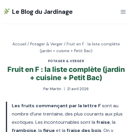
Aller
Le Blog du Jardinage
au
contenu
Accueil
/
Potager & Verger
/
Fruit en F : la liste complète
(jardin + cuisine + Petit Bac)
POTAGER & VERGER
Fruit en F : la liste complète (jardin
+ cuisine + Petit Bac)
Par
Martin
21 avril 2026
Les fruits commençant par la lettre F
sont au
nombre d’une trentaine, des plus courants aux plus
exotiques. Les incontournables sont la
fraise
, la
framboise
, la
figue
et la
fraise des bois
. On y