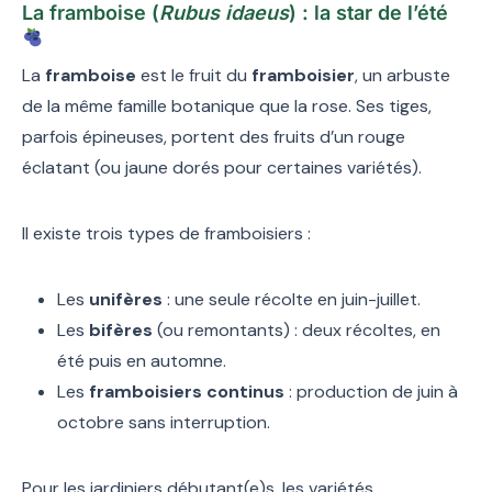
La framboise (
Rubus idaeus
) : la star de l’été
La
framboise
est le fruit du
framboisier
, un arbuste
de la même famille botanique que la rose. Ses tiges,
parfois épineuses, portent des fruits d’un rouge
éclatant (ou jaune dorés pour certaines variétés).
Il existe trois types de framboisiers :
Les
unifères
: une seule récolte en juin-juillet.
Les
bifères
(ou remontants) : deux récoltes, en
été puis en automne.
Les
framboisiers continus
: production de juin à
octobre sans interruption.
Pour les jardiniers débutant(e)s, les variétés