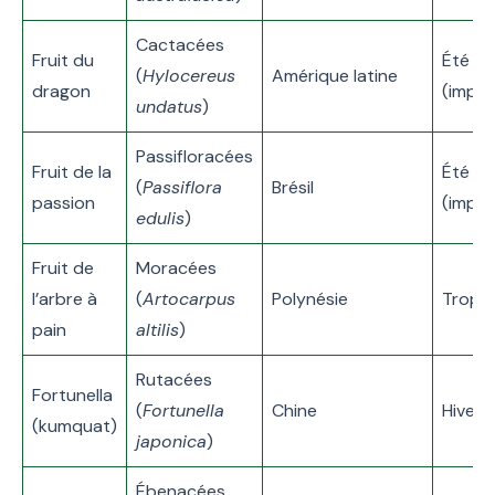
Cactacées
Fruit du
Été
(
Hylocereus
Amérique latine
dragon
(impor
undatus
)
Passifloracées
Fruit de la
Été
(
Passiflora
Brésil
passion
(impor
edulis
)
Fruit de
Moracées
l’arbre à
(
Artocarpus
Polynésie
Tropic
pain
altilis
)
Rutacées
Fortunella
(
Fortunella
Chine
Hiver
(kumquat)
japonica
)
Ébenacées