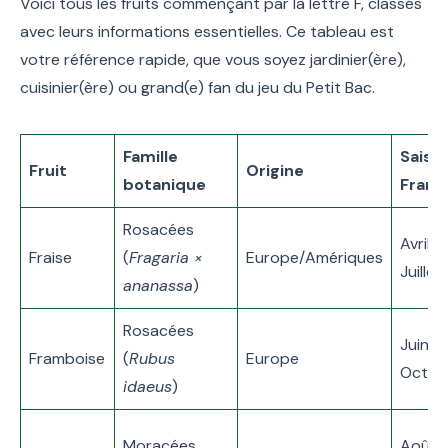
Voici tous les fruits commençant par la lettre F, classés
avec leurs informations essentielles. Ce tableau est
votre référence rapide, que vous soyez jardinier(ère),
cuisinier(ère) ou grand(e) fan du jeu du Petit Bac.
Famille
Saiso
Fruit
Origine
botanique
Franc
Rosacées
Avril –
Fraise
(
Fragaria ×
Europe/Amériques
Juillet
ananassa
)
Rosacées
Juin –
Framboise
(
Rubus
Europe
Octob
idaeus
)
Moracées
Août 